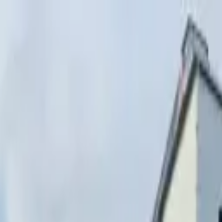
Перейти к содержимому
г. Минск, переулок Стебенёва, 9А
Пн-Вс 08:00-18:00 (Пр
+375 (29) 874-
48-88
zakaz@paritetekspo.by