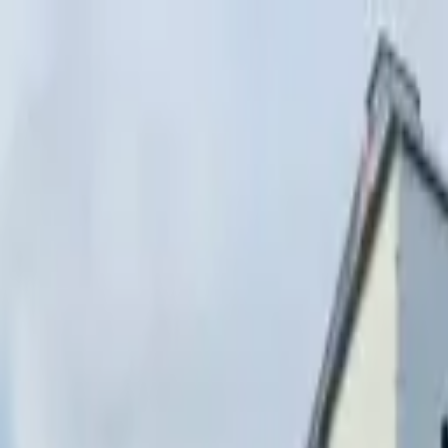
Перейти к содержимому
г. Минск, переулок Стебенёва, 9А
Пн-Вс 08:00-18:00 (Пр
+375 (29) 874-
48-88
zakaz@paritetekspo.by