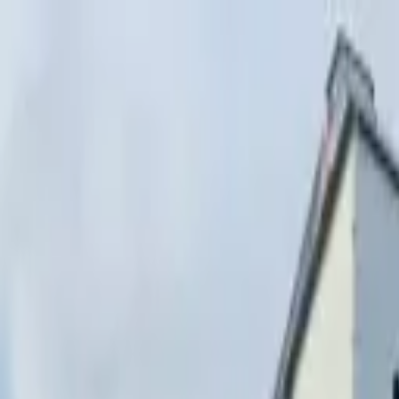
Перейти к содержимому
г. Минск, переулок Стебенёва, 9А
Пн-Вс 08:00-18:00 (Пр
+375 (29) 874-
48-88
zakaz@paritetekspo.by