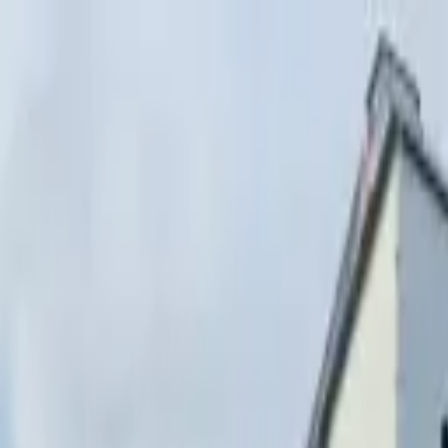
Перейти к содержимому
г. Минск, переулок Стебенёва, 9А
Пн-Вс 08:00-18:00 (Пр
+375 (29) 874-
48-88
zakaz@paritetekspo.by