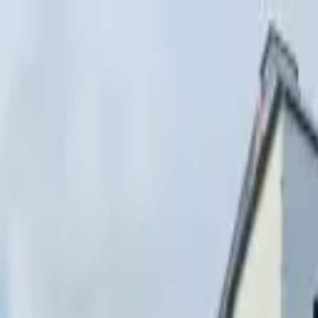
Перейти к содержимому
г. Минск, переулок Стебенёва, 9А
Пн-Вс 08:00-18:00 (Пр
+375 (29) 874-
48-88
zakaz@paritetekspo.by