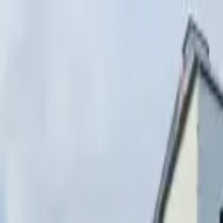
Перейти к содержимому
г. Минск, переулок Стебенёва, 9А
Пн-Вс 08:00-18:00 (Пр
+375 (29) 874-
48-88
zakaz@paritetekspo.by