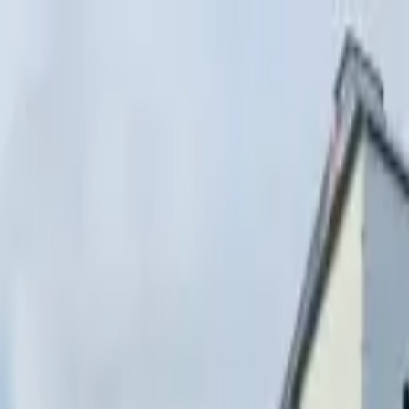
Перейти к содержимому
г. Минск, переулок Стебенёва, 9А
Пн-Вс 08:00-18:00 (Пр
+375 (29) 874-
48-88
zakaz@paritetekspo.by