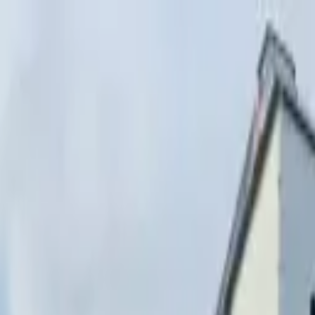
Перейти к содержимому
г. Минск, переулок Стебенёва, 9А
Пн-Вс 08:00-18:00 (Пр
+375 (29) 874-
48-88
zakaz@paritetekspo.by