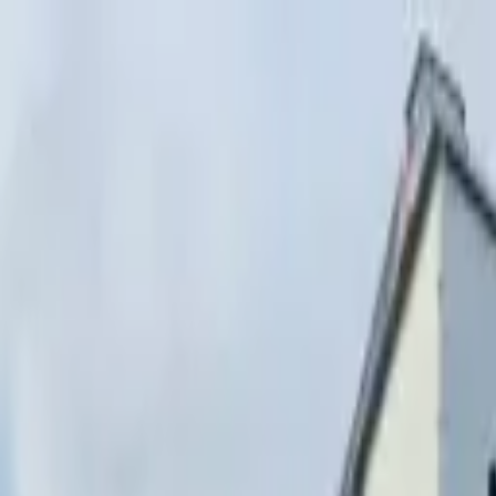
Перейти к содержимому
г. Минск, переулок Стебенёва, 9А
Пн-Вс 08:00-18:00 (Пр
+375 (29) 874-
48-88
zakaz@paritetekspo.by