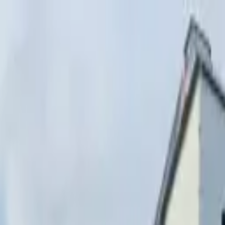
Перейти к содержимому
г. Минск, переулок Стебенёва, 9А
Пн-Вс 08:00-18:00 (Пр
+375 (29) 874-
48-88
zakaz@paritetekspo.by