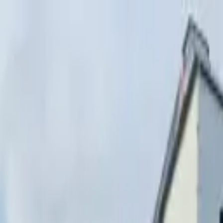
Перейти к содержимому
г. Минск, переулок Стебенёва, 9А
Пн-Вс 08:00-18:00 (Пр
+375 (29) 874-
48-88
zakaz@paritetekspo.by