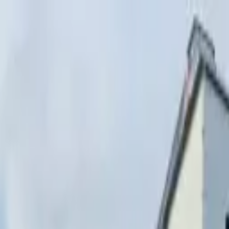
Перейти к содержимому
г. Минск, переулок Стебенёва, 9А
Пн-Вс 08:00-18:00 (Пр
+375 (29) 874-
48-88
zakaz@paritetekspo.by