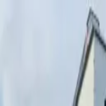
Перейти к содержимому
г. Минск, переулок Стебенёва, 9А
Пн-Вс 08:00-18:00 (Пр
+375 (29) 874-
48-88
zakaz@paritetekspo.by