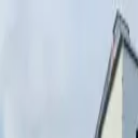
Перейти к содержимому
г. Минск, переулок Стебенёва, 9А
Пн-Вс 08:00-18:00 (Пр
+375 (29) 874-
48-88
zakaz@paritetekspo.by