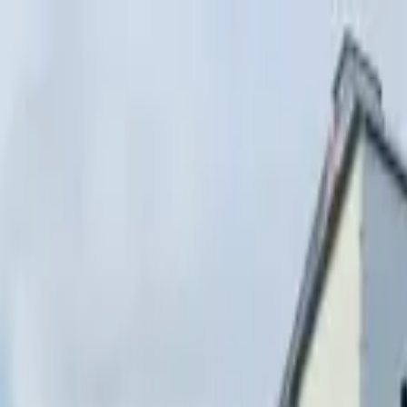
Перейти к содержимому
г. Минск, переулок Стебенёва, 9А
Пн-Вс 08:00-18:00 (Пр
+375 (29) 874-
48-88
zakaz@paritetekspo.by