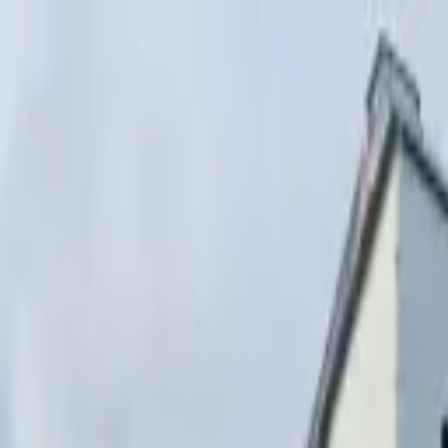
Перейти к содержимому
г. Минск, переулок Стебенёва, 9А
Пн-Вс 08:00-18:00 (Пр
+375 (29) 874-
48-88
zakaz@paritetekspo.by