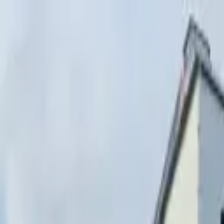
Перейти к содержимому
г. Минск, переулок Стебенёва, 9А
Пн-Вс 08:00-18:00 (Пр
+375 (29) 874-
48-88
zakaz@paritetekspo.by