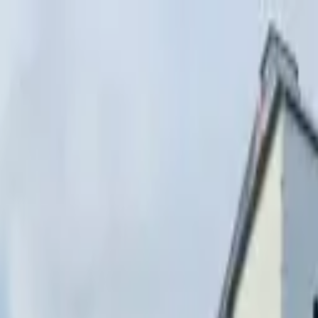
Перейти к содержимому
г. Минск, переулок Стебенёва, 9А
Пн-Вс 08:00-18:00 (Пр
+375 (29) 874-
48-88
zakaz@paritetekspo.by