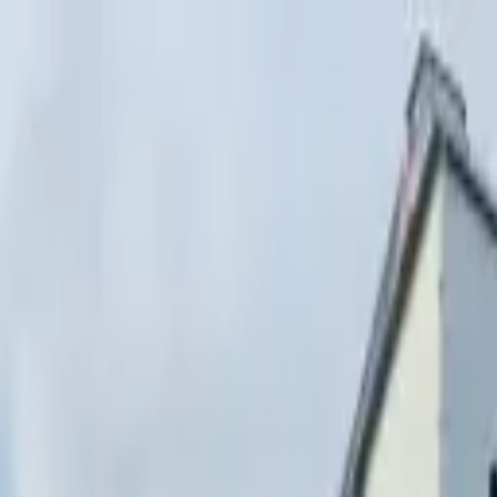
Перейти к содержимому
г. Минск, переулок Стебенёва, 9А
Пн-Вс 08:00-18:00 (Пр
+375 (29) 874-
48-88
zakaz@paritetekspo.by